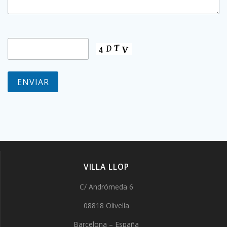
VILLA LLOP
C/ Andrómeda 6
08818 Olivella
Barcelona – España